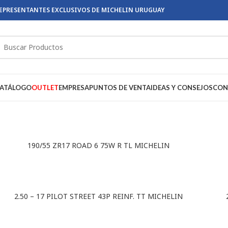
EPRESENTANTES EXCLUSIVOS DE MICHELIN URUGUAY
ATÁLOGO
OUTLET
EMPRESA
PUNTOS DE VENTA
IDEAS Y CONSEJOS
CON
190/55 ZR17 ROAD 6 75W R TL MICHELIN
2.50 – 17 PILOT STREET 43P REINF. TT MICHELIN