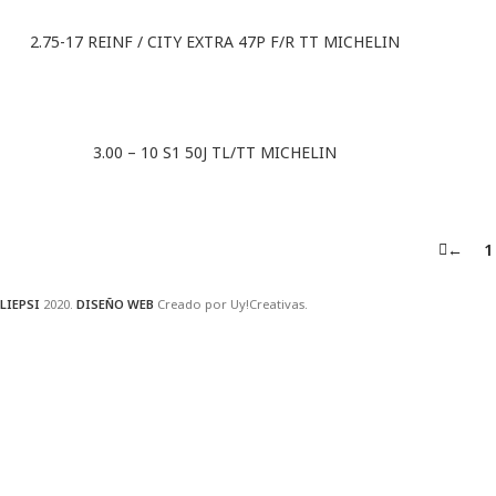
2.75-17 REINF / CITY EXTRA 47P F/R TT MICHELIN
3.00 – 10 S1 50J TL/TT MICHELIN
←
1
LIEPSI
2020.
DISEÑO WEB
Creado por Uy!Creativas.