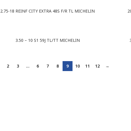
2.75-18 REINF CITY EXTRA 48S F/R TL MICHELIN
2
3.50 – 10 S1 59J TL/TT MICHELIN
2
3
…
6
7
8
9
10
11
12
→