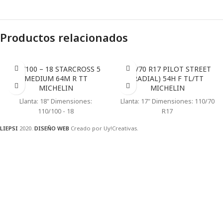
Productos relacionados
110/100 – 18 STARCROSS 5
110/70 R17 PILOT STREET
MEDIUM 64M R TT
(RADIAL) 54H F TL/TT
MICHELIN
MICHELIN
Llanta: 18" Dimensiones:
Llanta: 17" Dimensiones: 110/70
110/100 - 18
R17
LIEPSI
2020.
DISEÑO WEB
Creado por Uy!Creativas.