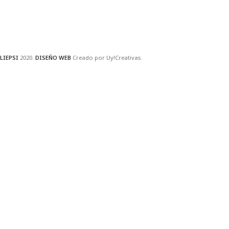
LIEPSI
2020.
DISEÑO WEB
Creado por Uy!Creativas.