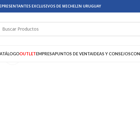
EPRESENTANTES EXCLUSIVOS DE MICHELIN URUGUAY
ATÁLOGO
OUTLET
EMPRESA
PUNTOS DE VENTA
IDEAS Y CONSEJOS
CON
Click to enlarge